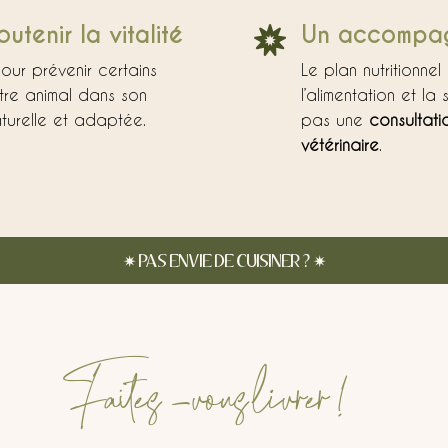
utenir la vitalité
Un accompag

our prévenir certains
Le plan nutritionne
re animal dans son
l’alimentation et la
turelle et adaptée.
pas une
consultati
vétérinaire
.
✷
PAS ENVIE DE CUISINER ?
✷
Faites -vous livrer !