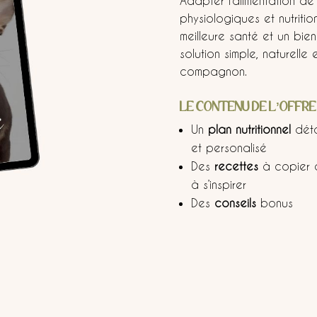
Adapter l’alimentation de
physiologiques et nutritio
meilleure santé et un bien
solution simple, naturell
compagnon.
LE CONTENU DE L’OFFRE 
Un
plan nutritionnel
déta
et personalisé
Des
recettes
à copier 
à s’inspirer
Des
conseils
bonus