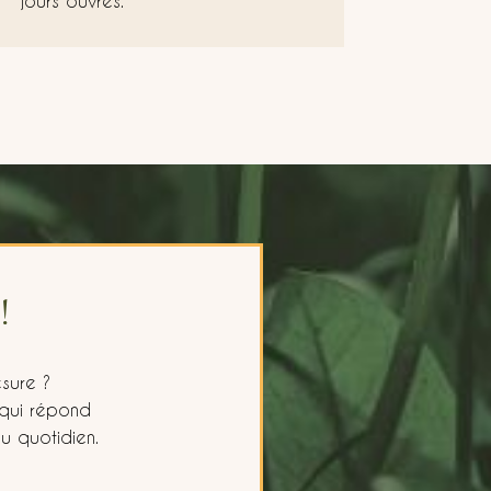
jours ouvrés.
!
sure ?
 qui répond
u quotidien.