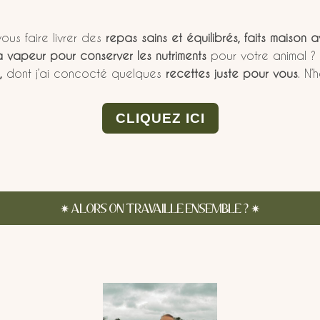
ous faire livrer des
repas sains et équilibrés,
faits maison a
la vapeur pour conserver les nutriments
pour votre animal ?
,
dont j’ai concocté quelques
recettes juste pour vous
. N’
CLIQUEZ ICI
✷
ALORS ON TRAVAILLE ENSEMBLE ?
✷