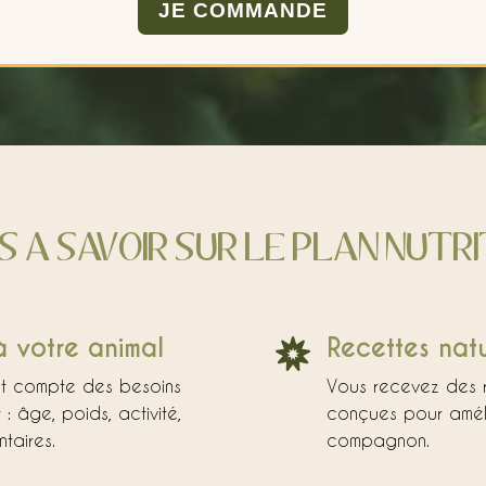
JE COMMANDE
 A SAVOIR SUR LE PLAN NUTRI
 votre animal
Recettes natu

nt compte des besoins
Vous recevez des re
: âge, poids, activité,
conçues pour améli
taires.
compagnon.