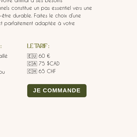
 votre animal à ses besoins
nnels constitue un pas essentiel vers une
-être durable. Faites le choix d’une
e et parfaitement adaptée à votre
:
LE TARIF :
illé
🇪🇺 60 €
🇨🇦 75 $CAD
🇨🇭 65 CHF
ou
JE COMMANDE