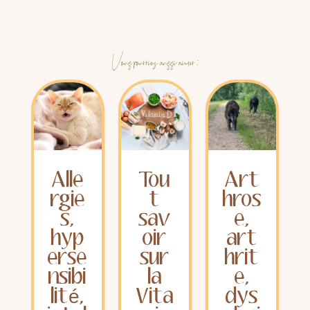
Vous pourriez aussi aimer :
Alle
Tou
Art
rgie
t
hros
s,
sav
e,
hyp
oir
art
erse
sur
hrit
nsibi
la
e,
lité,
Vita
dys